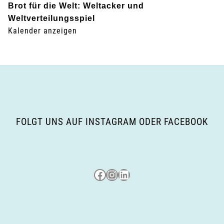
Brot für die Welt: Weltacker und
-
Weltverteilungsspiel
Kalender anzeigen
N
a
v
i
g
FOLGT UNS AUF INSTAGRAM ODER FACEBOOK
a
t
Besuche uns auf Facebook
Besuche uns auf Instagram
LinkedIn
i
o