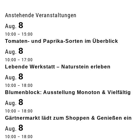
r
a
Anstehende Veranstaltungen
8
Aug.
n
10:00
–
15:00
s
Tomaten- und Paprika-Sorten im Überblick
8
Aug.
t
10:00
–
17:00
Lebende Werkstatt – Naturstein erleben
a
8
Aug.
l
10:00
–
18:00
Blumenblock: Ausstellung Monoton & Vielfältig
t
8
Aug.
u
10:00
–
18:00
Gärtnermarkt lädt zum Shoppen & Genießen ein
n
8
Aug.
g
10:00
–
18:00