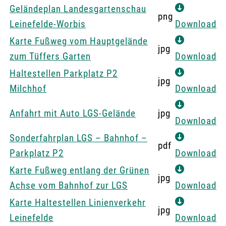
Ökumenischer
Geländeplan Landesgartenschau
Genuss-Stadt (WC, barrierefrei)
png
Kirchenpavillon
Leinefelde-Worbis
Download
ThüringenForst/
Karte Fußweg vom Hauptgelände
Waldzukunftspfad
jpg
zum Tüffers Garten
Download
Auwald
Haltestellen Parkplatz P2
Grünes Klassenzimmer
jpg
Milchhof
Download
Ausgang Birkunger
Straße und P2
Anfahrt mit Auto LGS-Gelände
jpg
Download
Gärtnermarkt
Sonderfahrplan LGS – Bahnhof –
Gastronomie Gärtners
pdf
Parkplatz P2
Download
Gaumenfreude
Blumenblock mit
Karte Fußweg entlang der Grünen
jpg
floristischer und
Achse vom Bahnhof zur LGS
Download
künstlerischer
Karte Haltestellen Linienverkehr
jpg
Ausstellung (WC, barrierefrei)
Leinefelde
Download