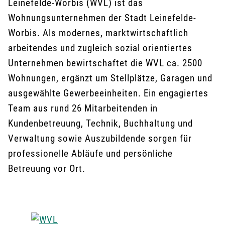
Leinefelde-Worbis (WVL) ist das
Zukunft aktiv mitzugestalten – verlässlich,
Wohnungsunternehmen der Stadt Leinefelde-
bodenständig und voller Begeisterung.
Worbis. Als modernes, marktwirtschaftlich
arbeitendes und zugleich sozial orientiertes
Unternehmen bewirtschaftet die WVL ca. 2500
Wohnungen, ergänzt um Stellplätze, Garagen und
ausgewählte Gewerbeeinheiten. Ein engagiertes
Team aus rund 26 Mitarbeitenden in
Kundenbetreuung, Technik, Buchhaltung und
Verwaltung sowie Auszubildende sorgen für
professionelle Abläufe und persönliche
Betreuung vor Ort.