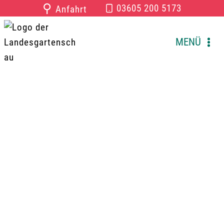
Zum
⚲
03605 200 5173
Anfahrt
Inhalt
springen
MENÜ