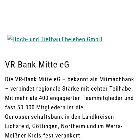
professionellem Anspruch. Das
Leistungsspektrum reicht vom klassischen
Wohnungsbau über komplexen Ingenieurbau bis
hin zum zertifizierten Kanal- und Straßenbau. Alle
Projekte werden technisch durchdacht, klar
strukturiert und mit einem hohen
VR-Bank Mitte eG
Verantwortungsbewusstsein umgesetzt.
Die VR-Bank Mitte eG – bekannt als Mitmachbank
Auftraggeber schätzen besonders die
– verbindet regionale Stärke mit echter Teilhabe.
Zuverlässigkeit, den persönlichen Umgang und
Mit mehr als 400 engagierten Teammitglieder und
die lösungsorientierte Arbeitsweise. HTE denkt
fast 50.000 Mitgliedern ist die
Bauprojekte ganzheitlich – vom Fundament bis
Genossenschaftsbank in den Landkreisen
zur Übergabe – und setzt auf nachhaltige,
Eichsfeld, Göttingen, Northeim und im Werra-
langlebige Ergebnisse.
Meißner-Kreis fest verankert.