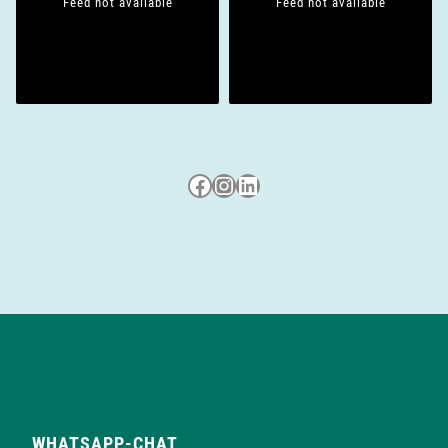
Feed not available
Feed not available
Besuche uns auf Facebook
Besuche uns auf Instagram
LinkedIn
WHATSAPP-CHAT