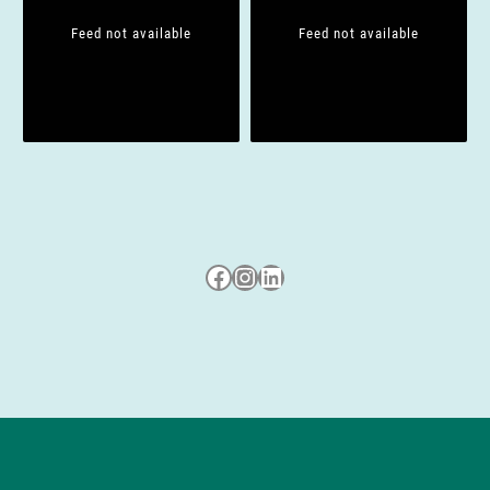
Feed not available
Feed not available
Besuche uns auf Facebook
Besuche uns auf Instagram
LinkedIn