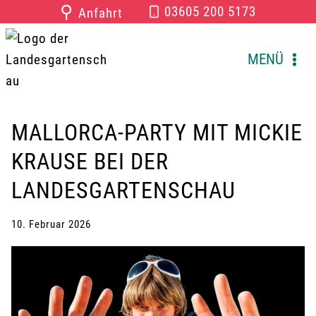
Zum
⚲
03605 200 5173
Anfahrt
Inhalt
springen
MENÜ
MALLORCA-PARTY MIT MICKIE
KRAUSE BEI DER
LANDESGARTENSCHAU
10. Februar 2026