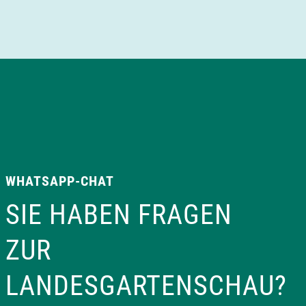
a
v
i
g
a
WHATSAPP-CHAT
t
SIE HABEN FRAGEN
i
ZUR
o
LANDESGARTENSCHAU?