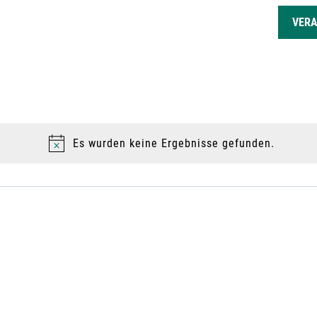
GEN
VER
Es wurden keine Ergebnisse gefunden.
H
i
n
w
e
i
s