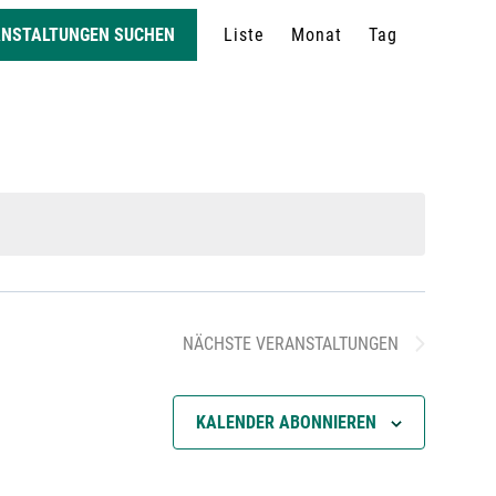
V
ANSTALTUNGEN SUCHEN
Liste
Monat
Tag
e
r
a
n
s
NÄCHSTE
VERANSTALTUNGEN
t
KALENDER ABONNIEREN
a