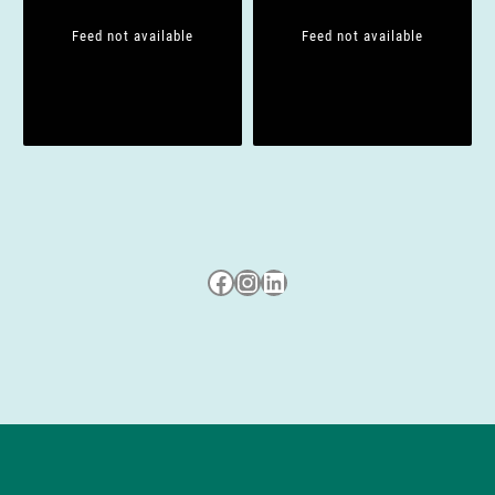
Feed not available
Feed not available
Besuche uns auf Facebook
Besuche uns auf Instagram
LinkedIn