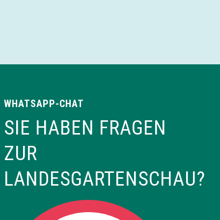
S
s
u
i
c
c
h
h
WHATSAPP-CHAT
SIE HABEN FRAGEN
e
t
ZUR
u
e
LANDESGARTENSCHAU?
n
n
d
-