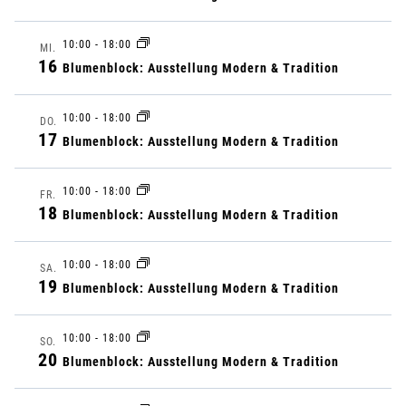
n
A
g
10:00
-
18:00
MI.
16
n
Blumenblock: Ausstellung Modern & Tradition
e
s
n
10:00
-
18:00
DO.
17
Blumenblock: Ausstellung Modern & Tradition
i
S
c
10:00
-
18:00
FR.
u
18
Blumenblock: Ausstellung Modern & Tradition
h
c
t
10:00
-
18:00
SA.
19
h
Blumenblock: Ausstellung Modern & Tradition
e
e
10:00
-
18:00
n
SO.
20
Blumenblock: Ausstellung Modern & Tradition
u
-