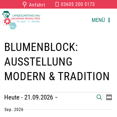
Zum
⚲
03605 200 5173
Anfahrt
Inhalt
springen
MENÜ
BLUMENBLOCK:
AUSSTELLUNG
MODERN & TRADITION
VERANSTALTUNGEN
Heute
 - 
21.09.2026
V
V
S
Z
U
U
D
C
e
e
Sep. 2026
S
a
H
A