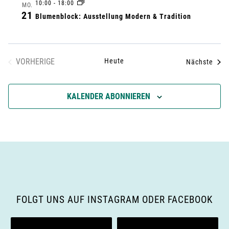
10:00
-
18:00
n
MO.
N
21
Blumenblock: Ausstellung Modern & Tradition
a
d
v
A
VORHERIGE
Heute
Vera
Nächste
VERANSTALTUNGEN
i
n
g
KALENDER ABONNIEREN
s
a
i
t
c
i
h
o
t
FOLGT UNS AUF INSTAGRAM ODER FACEBOOK
n
e