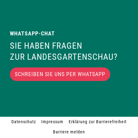
i
o
n
WHATSAPP-CHAT
SIE HABEN FRAGEN
ZUR LANDESGARTENSCHAU?
SCHREIBEN SIE UNS PER WHATSAPP
Datenschutz
Impressum
Erklärung zur Barrierefreiheit
Barriere melden