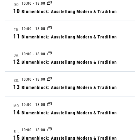
E
r
10:00
-
18:00
t
r
M
DO.
10
M
Blumenblock: Ausstellung Modern & Tradition
u
a
E
a
m
N
n
10:00
-
18:00
FR.
F
a
n
11
Blumenblock: Ausstellung Modern & Tradition
A
u
s
S
s
S
s
10:00
-
18:00
t
SA.
U
w
12
Blumenblock: Ausstellung Modern & Tradition
t
N
a
ä
G
a
h
10:00
-
18:00
SO.
l
13
Blumenblock: Ausstellung Modern & Tradition
l
l
t
e
10:00
-
18:00
MO.
n
t
u
14
Blumenblock: Ausstellung Modern & Tradition
.
u
n
10:00
-
18:00
DI.
g
15
Blumenblock: Ausstellung Modern & Tradition