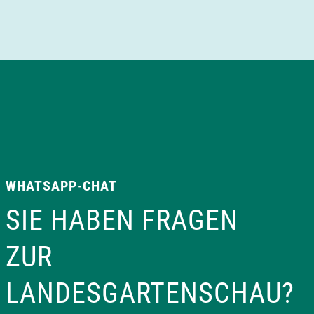
a
v
i
g
a
WHATSAPP-CHAT
t
SIE HABEN FRAGEN
i
ZUR
o
LANDESGARTENSCHAU?