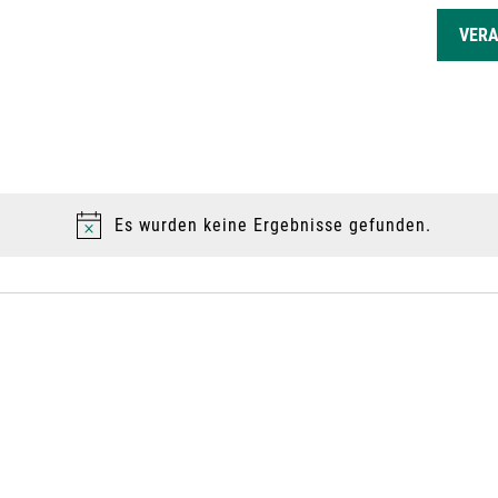
GEN
VER
Es wurden keine Ergebnisse gefunden.
H
i
n
w
e
i
s