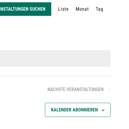
V
ANSTALTUNGEN SUCHEN
Liste
Monat
Tag
e
r
a
n
s
NÄCHSTE
VERANSTALTUNGEN
t
KALENDER ABONNIEREN
a