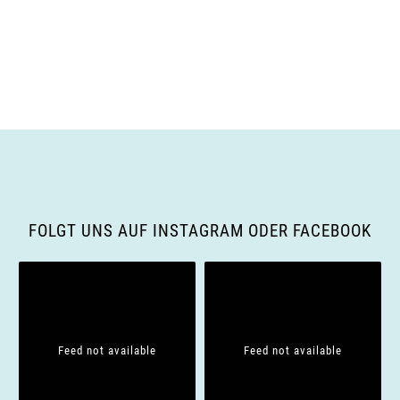
u
n
g
n
A
g
n
e
s
n
i
S
FOLGT UNS AUF INSTAGRAM ODER FACEBOOK
c
u
h
c
t
h
e
Feed not available
Feed not available
e
n