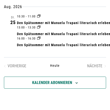
U
U
D
C
e
e
Aug. 2026
S
a
H
A
E
r
10:30
-
11:00
t
r
M
DI.
25
M
Den Spätsommer mit Manuela Trapani literarisch erlebe
u
a
E
13:00
-
13:30
a
m
N
Den Spätsommer mit Manuela Trapani literarisch erlebe
n
F
16:00
-
16:30
a
n
A
Den Spätsommer mit Manuela Trapani literarisch erlebe
u
s
S
s
S
s
t
U
w
t
N
VORHERIGE
Heute
NÄCHSTE
a
ä
G
VERANSTALTUNGEN
VERANST
a
h
l
KALENDER ABONNIEREN
l
l
t
e
n
t
u
.