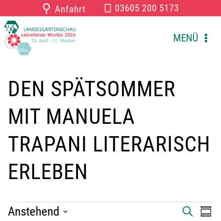
Zum
⚲
03605 200 5173
Anfahrt
Inhalt
springen
MENÜ
DEN SPÄTSOMMER
MIT MANUELA
TRAPANI LITERARISCH
ERLEBEN
VERANSTALTUNGEN
Anstehend
V
V
S
Z