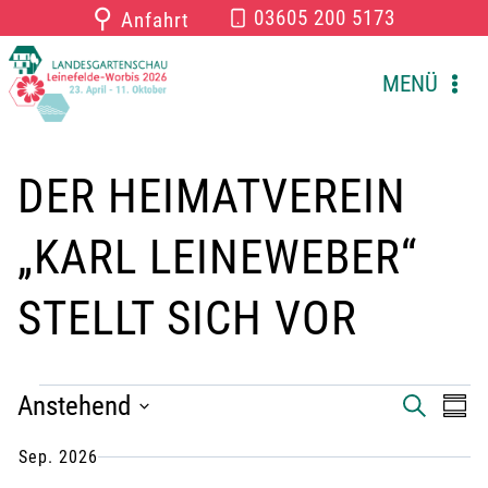
Zum
⚲
03605 200 5173
Anfahrt
Inhalt
springen
MENÜ
DER HEIMATVEREIN
„KARL LEINEWEBER“
STELLT SICH VOR
VERANSTALTUNGEN
Anstehend
V
V
S
Z
U
U
D
C
e
e
Sep. 2026
S
a
H
A