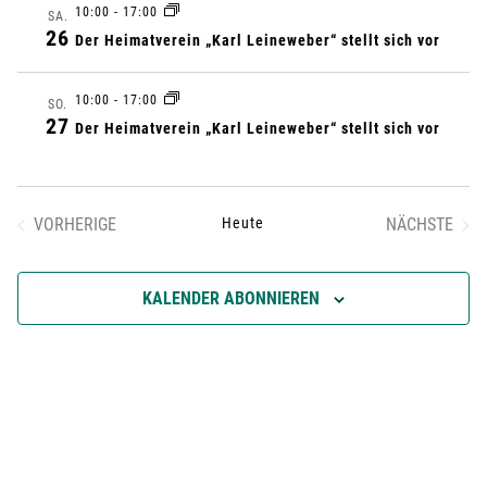
E
r
10:00
-
17:00
t
r
M
SA.
26
M
Der Heimatverein „Karl Leineweber“ stellt sich vor
u
a
E
a
m
N
n
10:00
-
17:00
SO.
F
a
n
27
Der Heimatverein „Karl Leineweber“ stellt sich vor
A
u
s
S
s
S
s
t
U
w
t
N
VORHERIGE
Heute
NÄCHSTE
a
ä
G
VERANSTALTUNGEN
VERANST
a
h
l
KALENDER ABONNIEREN
l
l
t
e
n
t
u
.
u
n
g