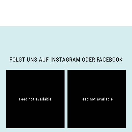
n
A
g
n
e
s
n
i
S
FOLGT UNS AUF INSTAGRAM ODER FACEBOOK
c
u
h
c
t
h
e
Feed not available
Feed not available
e
n
u
-