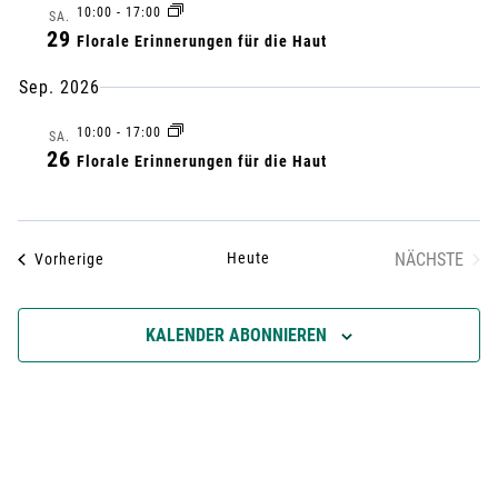
E
r
10:00
-
17:00
t
r
M
SA.
29
M
Florale Erinnerungen für die Haut
u
a
E
a
m
Sep. 2026
N
n
F
a
n
10:00
-
17:00
A
SA.
u
s
26
S
Florale Erinnerungen für die Haut
s
S
s
t
U
w
t
N
a
ä
G
Heute
NÄCHSTE
Veranstaltungen
Vorherige
a
VERANST
h
l
l
l
KALENDER ABONNIEREN
t
e
n
t
u
.
u
n
g