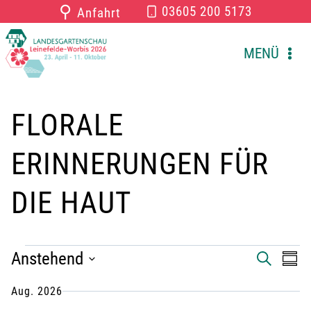
Zum
⚲
03605 200 5173
Anfahrt
Inhalt
springen
MENÜ
FLORALE
ERINNERUNGEN FÜR
DIE HAUT
VERANSTALTUNGEN
Anstehend
V
V
S
Z
U
U
D
C
e
e
Aug. 2026
S
a
H
A