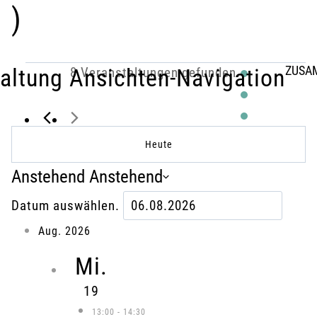
)
ZUSA
VERANSTALTUNGEN
altung Ansichten-Navigation
8 Veranstaltungen gefunden.
Heute
Anstehend
Anstehend
Datum auswählen.
Aug. 2026
Mi.
19
13:00
-
14:30