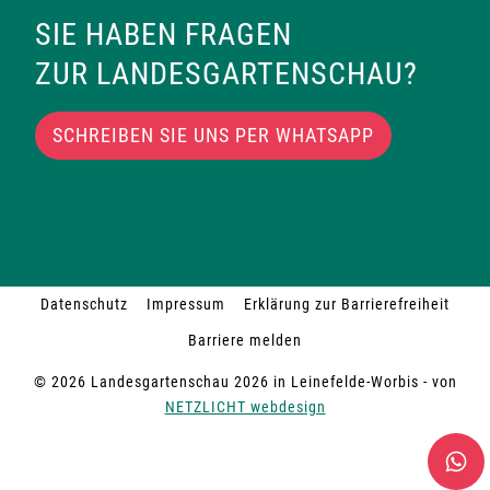
c
i
SIE HABEN FRAGEN
h
o
ZUR LANDESGARTENSCHAU?
t
n
SCHREIBEN SIE UNS PER WHATSAPP
e
n
,
N
Datenschutz
Impressum
Erklärung zur Barrierefreiheit
Barriere melden
a
© 2026 Landesgartenschau 2026 in Leinefelde-Worbis - von
v
NETZLICHT webdesign
i