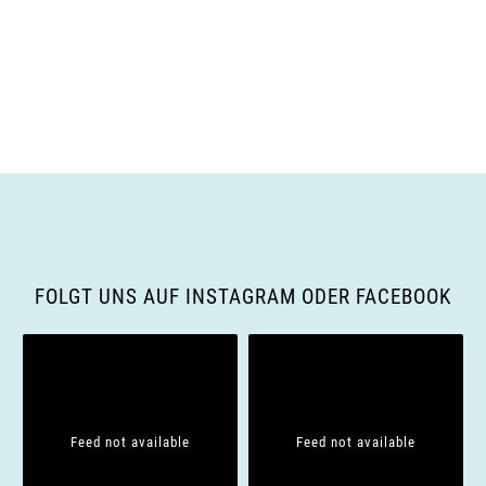
l
t
e
n
t
u
.
u
n
g
n
A
g
n
e
s
FOLGT UNS AUF INSTAGRAM ODER FACEBOOK
n
i
S
c
u
h
Feed not available
Feed not available
c
t