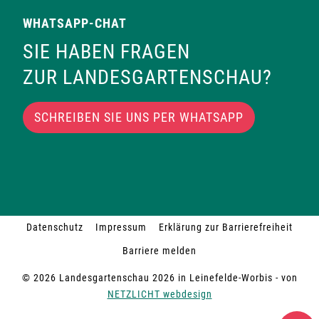
t
WHATSAPP-CHAT
c
i
SIE HABEN FRAGEN
h
o
ZUR LANDESGARTENSCHAU?
t
n
SCHREIBEN SIE UNS PER WHATSAPP
e
n
,
N
Datenschutz
Impressum
Erklärung zur Barrierefreiheit
Barriere melden
a
© 2026 Landesgartenschau 2026 in Leinefelde-Worbis - von
v
NETZLICHT webdesign