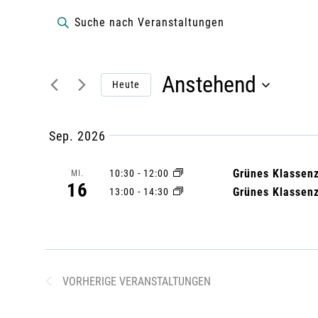
VERANSTALTUN
V
B
i
e
t
Anstehend
t
Heute
r
e
D
S
a
a
Sep. 2026
c
t
h
n
u
Grünes Klassenz
10:30
-
12:00
MI.
16
l
Grünes Klassenz
13:00
-
14:30
m
s
ü
a
s
u
t
s
s
e
w
VORHERIGE
VERANSTALTUNGEN
a
l
ä
w