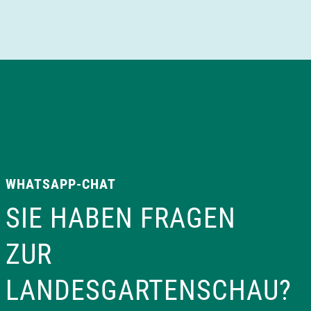
a
v
i
g
a
WHATSAPP-CHAT
t
SIE HABEN FRAGEN
i
ZUR
o
LANDESGARTENSCHAU?