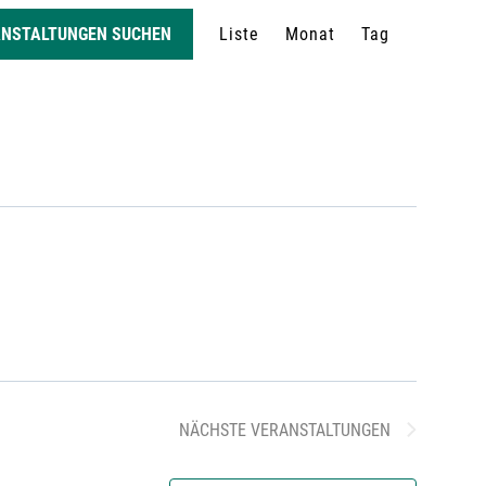
V
ANSTALTUNGEN SUCHEN
Liste
Monat
Tag
e
r
a
n
s
t
NÄCHSTE
VERANSTALTUNGEN
a