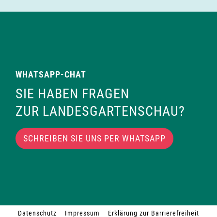
t
n
e
n
,
WHATSAPP-CHAT
N
SIE HABEN FRAGEN
ZUR LANDESGARTENSCHAU?
a
v
SCHREIBEN SIE UNS PER WHATSAPP
i
g
a
Datenschutz
Impressum
Erklärung zur Barrierefreiheit