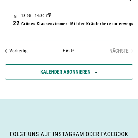
u
n
g
n
13:00
-
14:30
DI.
22
Grünes Klassenzimmer: Mit der Kräuterhexe unterwegs
A
g
n
e
Heute
NÄCHSTE
Veranstaltungen
Vorherige
s
VERANST
n
i
KALENDER ABONNIEREN
S
c
u
h
c
t
h
e
e
n
FOLGT UNS AUF INSTAGRAM ODER FACEBOOK