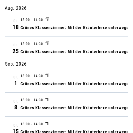
U
U
D
C
e
e
Aug. 2026
S
a
H
A
E
r
13:00
-
14:30
t
r
M
DI.
18
M
Grünes Klassenzimmer: Mit der Kräuterhexe unterwegs
u
a
E
a
m
N
n
13:00
-
14:30
DI.
F
a
n
25
Grünes Klassenzimmer: Mit der Kräuterhexe unterwegs
A
u
s
S
s
Sep. 2026
S
s
t
U
w
13:00
-
14:30
t
N
DI.
1
a
ä
G
Grünes Klassenzimmer: Mit der Kräuterhexe unterwegs
a
h
l
13:00
-
14:30
l
DI.
l
8
Grünes Klassenzimmer: Mit der Kräuterhexe unterwegs
t
e
n
t
u
13:00
-
14:30
DI.
.
15
Grünes Klassenzimmer: Mit der Kräuterhexe unterwegs