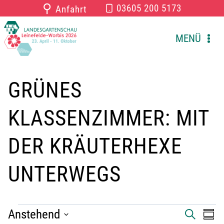
Zum
⚲
03605 200 5173
Anfahrt
Inhalt
springen
MENÜ
GRÜNES
KLASSENZIMMER: MIT
DER KRÄUTERHEXE
UNTERWEGS
VERANSTALTUNGEN
Anstehend
V
V
S
Z