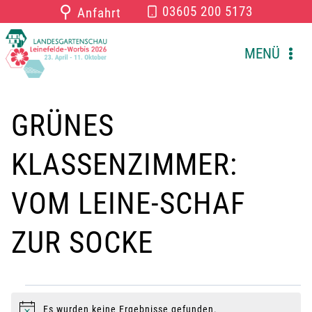
Zum
⚲
03605 200 5173
Anfahrt
Inhalt
springen
MENÜ
GRÜNES
KLASSENZIMMER:
VOM LEINE-SCHAF
ZUR SOCKE
VERANSTALTUNGEN
Es wurden keine Ergebnisse gefunden.