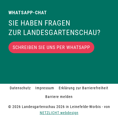
i
h
o
WHATSAPP-CHAT
t
SIE HABEN FRAGEN
n
e
ZUR LANDESGARTENSCHAU?
n
SCHREIBEN SIE UNS PER WHATSAPP
,
N
a
Datenschutz
Impressum
Erklärung zur Barrierefreiheit
v
Barriere melden
i
© 2026 Landesgartenschau 2026 in Leinefelde-Worbis - von
NETZLICHT webdesign