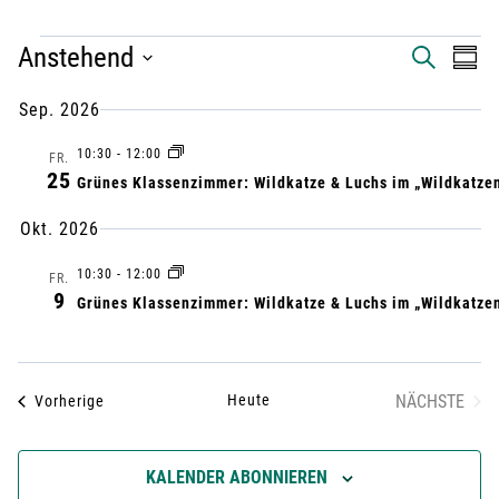
VERANSTALTUNGEN
Anstehend
V
V
S
Z
U
U
D
C
e
e
Sep. 2026
S
a
H
A
E
r
10:30
-
12:00
t
r
M
FR.
25
M
Grünes Klassenzimmer: Wildkatze & Luchs im „Wildkatze
u
a
E
a
m
Okt. 2026
N
n
F
a
n
10:30
-
12:00
A
FR.
u
s
9
S
Grünes Klassenzimmer: Wildkatze & Luchs im „Wildkatze
s
S
s
t
U
w
t
N
a
ä
G
Heute
NÄCHSTE
Veranstaltungen
Vorherige
a
VERANST
h
l
l
l
KALENDER ABONNIEREN
t
e