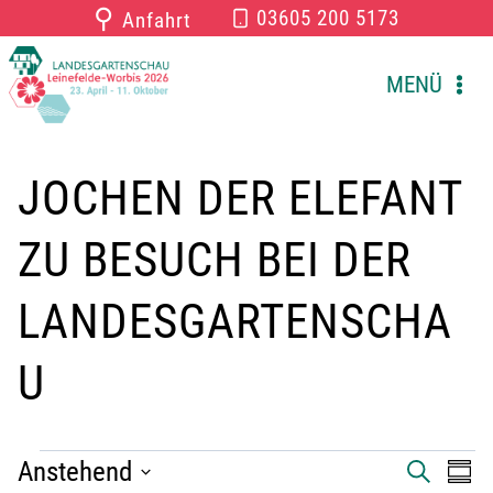
Zum
⚲
03605 200 5173
Anfahrt
Inhalt
springen
MENÜ
JOCHEN DER ELEFANT
ZU BESUCH BEI DER
LANDESGARTENSCHA
U
VERANSTALTUNGEN
Anstehend
V
V
S
Z