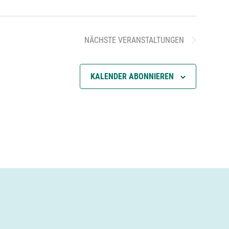
l
t
NÄCHSTE
VERANSTALTUNGEN
u
KALENDER ABONNIEREN
n
g
A
n
s