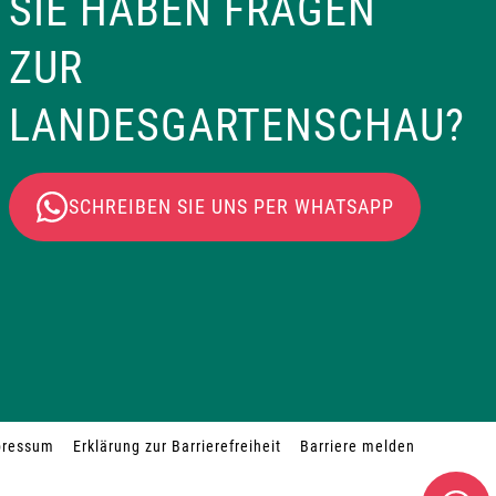
SIE HABEN FRAGEN
a
ZUR
v
LANDESGARTENSCHAU?
i
g
SCHREIBEN SIE UNS PER WHATSAPP
a
t
i
o
pressum
Erklärung zur Barrierefreiheit
Barriere melden