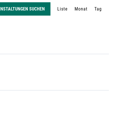
V
ANSTALTUNGEN SUCHEN
Liste
Monat
Tag
e
r
a
n
s
t
a