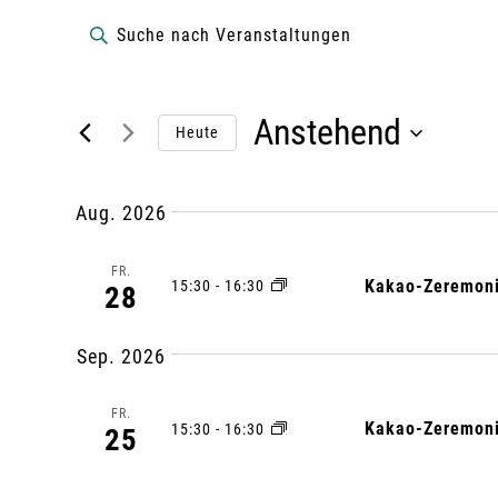
VERANSTALTUN
V
B
i
e
t
Anstehend
t
Heute
r
e
D
S
a
a
Aug. 2026
c
t
h
n
u
FR.
Kakao-Zeremoni
15:30
-
16:30
28
l
m
s
ü
a
Sep. 2026
s
u
t
s
s
FR.
e
Kakao-Zeremoni
15:30
-
16:30
25
w
a
l
ä
w