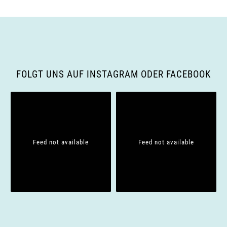
n
e
s
n
i
S
FOLGT UNS AUF INSTAGRAM ODER FACEBOOK
c
u
h
c
t
h
e
Feed not available
Feed not available
e
n
u
-
n
N