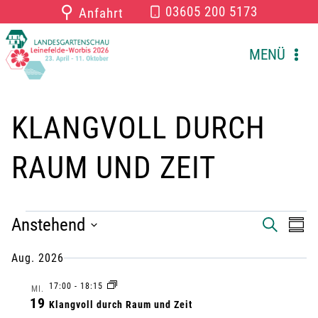
Zum
⚲
03605 200 5173
Anfahrt
Inhalt
springen
MENÜ
KLANGVOLL DURCH
RAUM UND ZEIT
VERANSTALTUNGEN
Anstehend
V
V
S
Z
U
U
D
C
e
e
Aug. 2026
S
a
H
A
E
r
17:00
-
18:15
t
r
M
MI.
19
M
Klangvoll durch Raum und Zeit
u