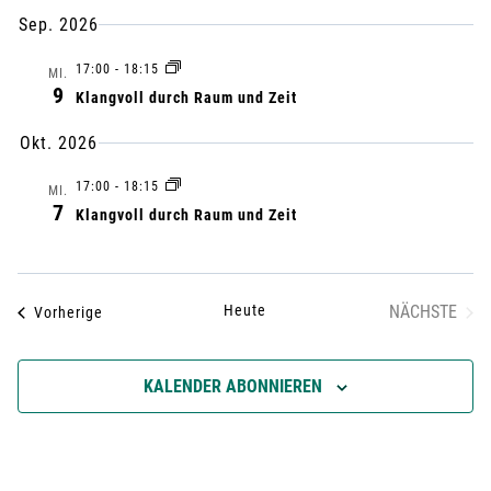
a
E
a
m
Sep. 2026
N
n
F
a
n
17:00
-
18:15
A
MI.
u
s
9
S
Klangvoll durch Raum und Zeit
s
S
s
t
U
Okt. 2026
w
t
N
a
ä
G
17:00
-
18:15
MI.
7
a
Klangvoll durch Raum und Zeit
h
l
l
l
t
e
Heute
NÄCHSTE
Veranstaltungen
Vorherige
n
t
u
VERANST
.
u
n
KALENDER ABONNIEREN
g
n
A
g