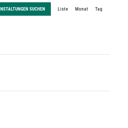
V
ANSTALTUNGEN SUCHEN
Liste
Monat
Tag
e
r
a
n
s
t
a