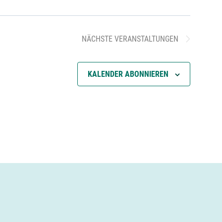
l
t
NÄCHSTE
VERANSTALTUNGEN
u
KALENDER ABONNIEREN
n
g
A
n
s