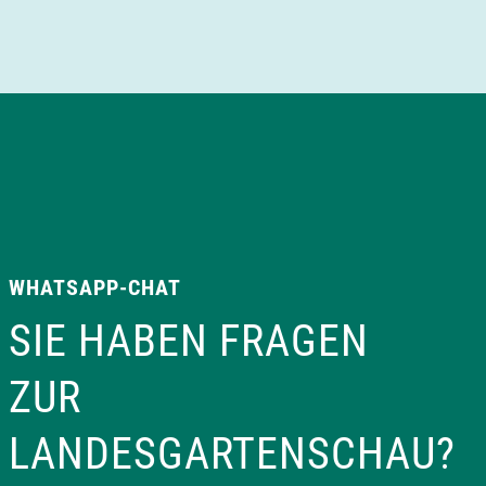
a
v
i
g
a
WHATSAPP-CHAT
t
SIE HABEN FRAGEN
i
ZUR
o
LANDESGARTENSCHAU?