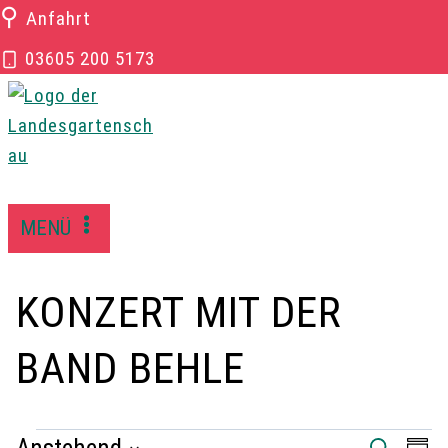
Zum
⚲
Anfahrt
Inhalt
03605 200 5173
springen
MENÜ
KONZERT MIT DER
BAND BEHLE
S