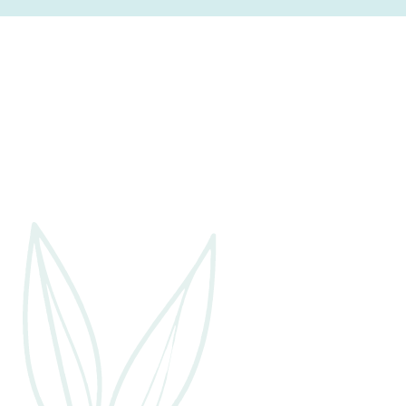
s
n
g
i
e
c
n
S
h
c
h
t
l
ü
e
s
s
n
e
l
,
w
o