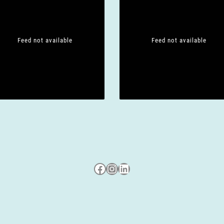
Feed not available
Feed not available
Besuche uns auf Facebook
Besuche uns auf Instagram
LinkedIn