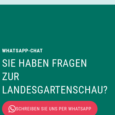
v
i
g
a
WHATSAPP-CHAT
t
SIE HABEN FRAGEN
i
ZUR
o
LANDESGARTENSCHAU?
n
SCHREIBEN SIE UNS PER WHATSAPP