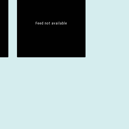
c
h
Feed not available
t
e
n
-
N
a