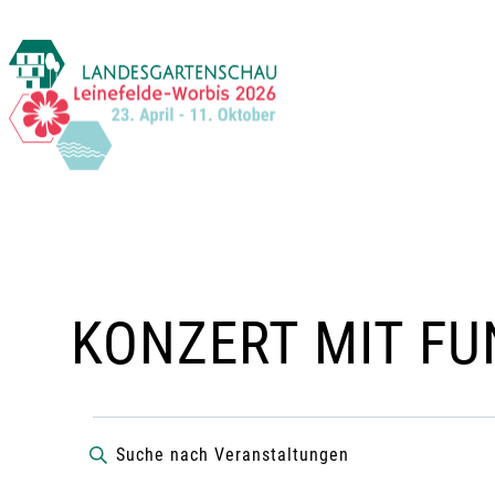
Zum
Inhalt
springen
KONZERT MIT FU
VERANSTALTUN
V
B
i