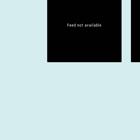
c
n
a
h
c
Feed not available
h
e
V
u
e
r
n
a
n
d
s
t
A
a
l
n
t
u