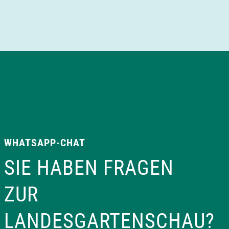
v
i
g
a
t
WHATSAPP-CHAT
i
SIE HABEN FRAGEN
o
ZUR
n
LANDESGARTENSCHAU?