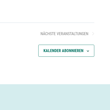
t
u
n
NÄCHSTE
VERANSTALTUNGEN
g
KALENDER ABONNIEREN
A
n
s
i