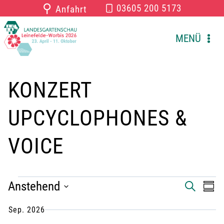
Zum
⚲
03605 200 5173
Anfahrt
Inhalt
springen
MENÜ
KONZERT
UPCYCLOPHONES &
VOICE
VERANSTALTUNGEN
Anstehend
V
V
S
Z
U
U
D
C
e
e
Sep. 2026
S
a
H
A