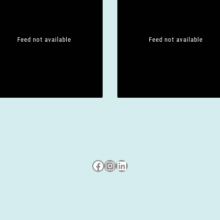
Feed not available
Feed not available
Besuche uns auf Facebook
Besuche uns auf Instagram
LinkedIn