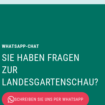
v
i
g
a
WHATSAPP-CHAT
t
SIE HABEN FRAGEN
i
ZUR
o
LANDESGARTENSCHAU?
n
SCHREIBEN SIE UNS PER WHATSAPP