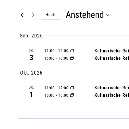
e
t
Anstehend
t
Heute
r
e
D
S
a
a
Sep. 2026
c
t
h
n
u
Kulinarische Re
11:00
-
12:00
DO.
3
l
Kulinarische Re
15:00
-
16:00
m
s
ü
a
Okt. 2026
s
u
t
s
s
Kulinarische Re
11:00
-
12:00
DO.
e
1
w
Kulinarische Re
15:00
-
16:00
a
l
ä
w
h
l
o
l
r
e