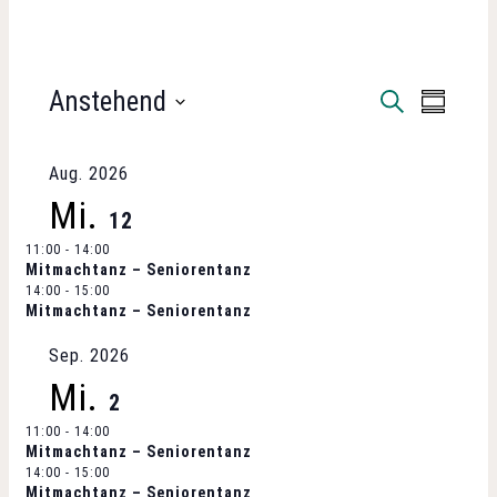
VERANSTALTUNGEN
Anstehend
V
V
S
Z
U
U
D
e
C
e
S
a
H
Aug. 2026
A
E
r
t
r
M
Mi.
12
M
u
a
E
11:00
-
14:00
a
m
Mitmachtanz – Seniorentanz
N
n
14:00
-
15:00
F
a
n
Mitmachtanz – Seniorentanz
A
u
s
S
Sep. 2026
s
S
s
t
Mi.
U
2
w
t
N
a
11:00
ä
-
14:00
G
Mitmachtanz – Seniorentanz
a
h
14:00
-
15:00
l
Mitmachtanz – Seniorentanz