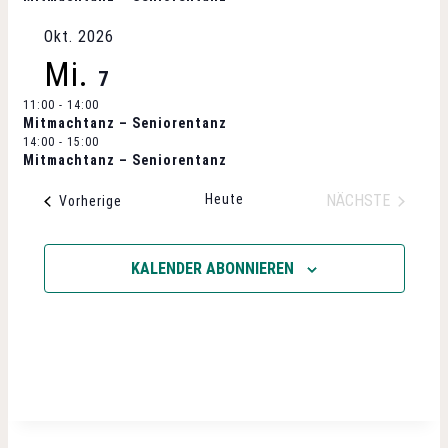
l
l
t
e
Okt. 2026
t
n
Mi.
u
7
.
11:00
-
14:00
u
n
Mitmachtanz – Seniorentanz
14:00
-
15:00
g
n
Mitmachtanz – Seniorentanz
A
Heute
NÄCHSTE
Veranstaltungen
Vorherige
g
VERANSTALT
n
e
KALENDER ABONNIEREN
s
n
i
S
c
u
h