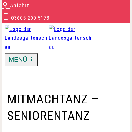
Zum
⚲
Anfahrt
Inhalt
03605 200 5173
springen
MENÜ
MITMACHTANZ –
SENIORENTANZ