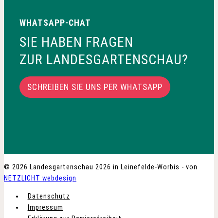
t
c
i
WHATSAPP-CHAT
h
o
SIE HABEN FRAGEN
t
ZUR LANDESGARTENSCHAU?
n
e
SCHREIBEN SIE UNS PER WHATSAPP
n
,
N
a
© 2026 Landesgartenschau 2026 in Leinefelde-Worbis - von
NETZLICHT webdesign
v
Datenschutz
Impressum
i