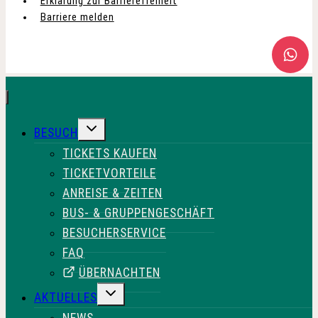
Erklärung zur Barrierefreiheit
Barriere melden
g
a
t
i
UNTERMENÜ
BESUCH
UMSCHALTEN
TICKETS KAUFEN
o
TICKETVORTEILE
n
ANREISE & ZEITEN
BUS- & GRUPPENGESCHÄFT
BESUCHERSERVICE
FAQ
ÜBERNACHTEN
UNTERMENÜ
AKTUELLES
UMSCHALTEN
NEWS