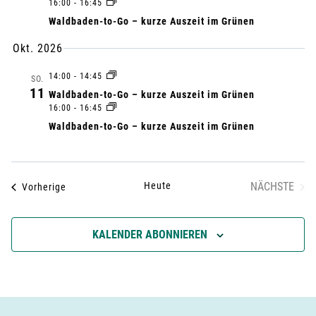
n
16:00
-
16:45
Waldbaden-to-Go – kurze Auszeit im Grünen
A
g
Okt. 2026
n
e
14:00
-
14:45
SO.
s
11
n
Waldbaden-to-Go – kurze Auszeit im Grünen
16:00
-
16:45
i
S
Waldbaden-to-Go – kurze Auszeit im Grünen
c
u
h
Heute
NÄCHSTE
Veranstaltungen
Vorherige
c
VERANST
t
h
KALENDER ABONNIEREN
e
e
n
u
-