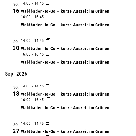
E
r
14:00
-
14:45
t
r
M
SO.
16
M
Waldbaden-to-Go – kurze Auszeit im Grünen
u
a
E
16:00
-
16:45
a
m
N
Waldbaden-to-Go – kurze Auszeit im Grünen
n
F
a
n
A
u
s
14:00
-
14:45
SO.
S
30
s
Waldbaden-to-Go – kurze Auszeit im Grünen
S
s
t
16:00
-
16:45
U
w
t
N
Waldbaden-to-Go – kurze Auszeit im Grünen
a
ä
G
Sep. 2026
a
h
l
l
14:00
-
14:45
SO.
l
13
t
Waldbaden-to-Go – kurze Auszeit im Grünen
e
16:00
-
16:45
n
t
u
Waldbaden-to-Go – kurze Auszeit im Grünen
.
u
n
14:00
-
14:45
SO.
27
Waldbaden-to-Go – kurze Auszeit im Grünen
g