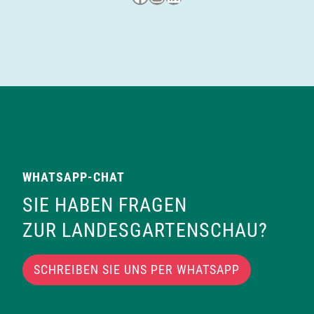
n
,
N
a
v
WHATSAPP-CHAT
i
SIE HABEN FRAGEN
g
ZUR LANDESGARTENSCHAU?
a
SCHREIBEN SIE UNS PER WHATSAPP
t