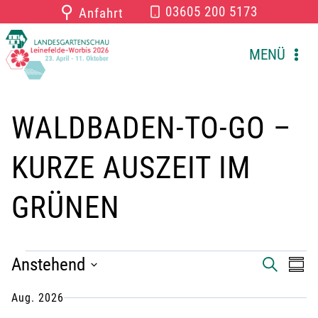
Zum
⚲
03605 200 5173
Anfahrt
Inhalt
springen
MENÜ
WALDBADEN-TO-GO –
KURZE AUSZEIT IM
GRÜNEN
VERANSTALTUNGEN
Anstehend
V
V
S
Z
U
U
D
C
e
e
Aug. 2026
S
a
H
A