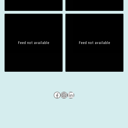
Feed not available
Feed not available
Besuche uns auf Facebook
Besuche uns auf Instagram
LinkedIn