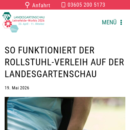
Zum
⚲
03605 200 5173
Anfahrt
Inhalt
springen
MENÜ
SO FUNKTIONIERT DER
ROLLSTUHL-VERLEIH AUF DER
LANDESGARTENSCHAU
19. Mai 2026