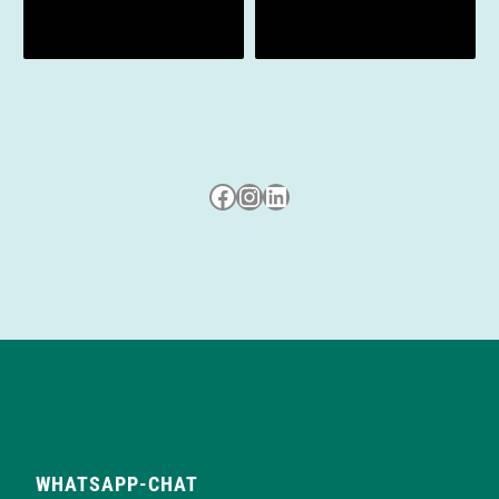
Besuche uns auf Facebook
Besuche uns auf Instagram
LinkedIn
WHATSAPP-CHAT