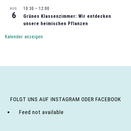
N
10:30
–
12:00
AUG.
6
Grünes Klassenzimmer: Wir entdecken
a
unsere heimischen Pflanzen
v
Kalender anzeigen
i
g
a
t
i
FOLGT UNS AUF INSTAGRAM ODER FACEBOOK
o
Feed not available
n