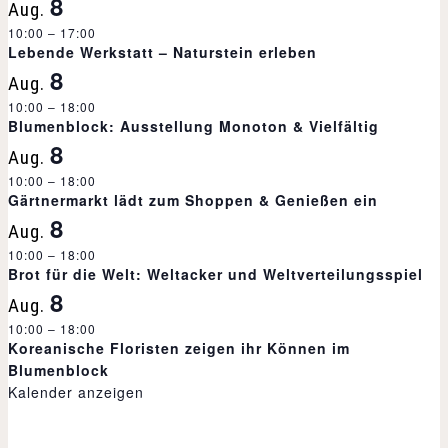
8
Aug.
a
10:00
–
17:00
Lebende Werkstatt – Naturstein erleben
l
8
Aug.
t
10:00
–
18:00
Blumenblock: Ausstellung Monoton & Vielfältig
u
8
Aug.
10:00
n
–
18:00
Gärtnermarkt lädt zum Shoppen & Genießen ein
8
g
Aug.
10:00
–
18:00
-
Brot für die Welt: Weltacker und Weltverteilungsspiel
8
Aug.
N
10:00
–
18:00
Koreanische Floristen zeigen ihr Können im
a
Blumenblock
Kalender anzeigen
v