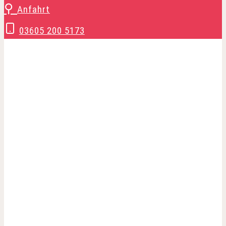
Zum
⚲
Anfahrt
Inhalt
03605 200 5173
springen