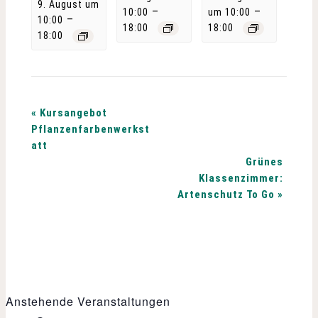
9. August um
–
–
10:00
um 10:00
–
10:00
18:00
18:00
18:00
V
«
Kursangebot
Pflanzenfarbenwerkst
e
att
Grünes
r
Klassenzimmer:
Artenschutz To Go
»
a
n
s
t
Anstehende Veranstaltungen