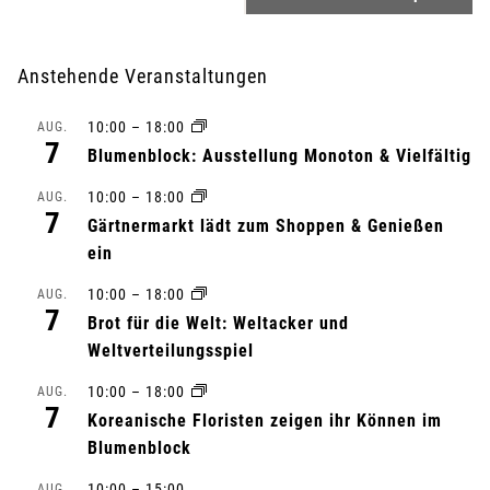
e
r
Anstehende Veranstaltungen
a
10:00
–
18:00
AUG.
n
7
Blumenblock: Ausstellung Monoton & Vielfältig
s
10:00
–
18:00
AUG.
7
Gärtnermarkt lädt zum Shoppen & Genießen
t
ein
a
10:00
–
18:00
AUG.
7
l
Brot für die Welt: Weltacker und
Weltverteilungsspiel
t
10:00
–
18:00
AUG.
7
u
Koreanische Floristen zeigen ihr Können im
Blumenblock
n
10:00
–
15:00
AUG.