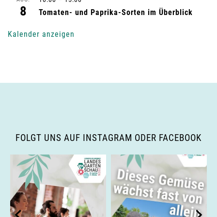
8
g
Tomaten- und Paprika-Sorten im Überblick
-
Kalender anzeigen
N
a
v
i
g
FOLGT UNS AUF INSTAGRAM ODER FACEBOOK
a
t
i