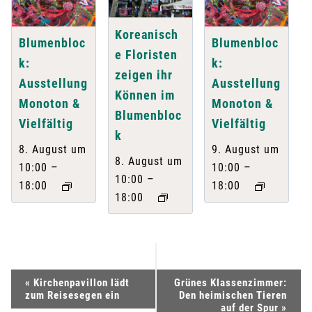
Koreanisch
Blumenbloc
Blumenbloc
e Floristen
k:
k:
zeigen ihr
Ausstellung
Ausstellung
Können im
Monoton &
Monoton &
Blumenbloc
Vielfältig
Vielfältig
k
8. August um
9. August um
8. August um
–
–
10:00
10:00
–
10:00
18:00
18:00
18:00
V
«
Kirchenpavillon lädt
Grünes Klassenzimmer:
zum Reisesegen ein
Den heimischen Tieren
auf der Spur
»