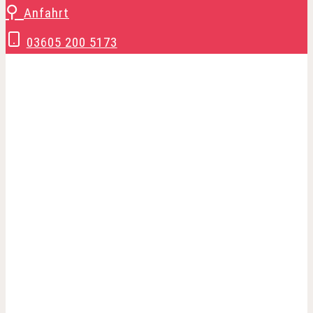
Zum
⚲
Anfahrt
Inhalt
03605 200 5173
springen