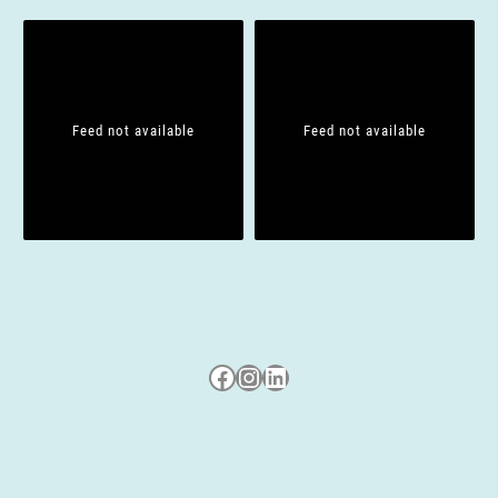
Feed not available
Feed not available
Besuche uns auf Facebook
Besuche uns auf Instagram
LinkedIn