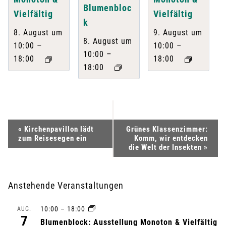
Blumenbloc
Vielfältig
Vielfältig
k
8. August um
9. August um
8. August um
–
–
10:00
10:00
–
10:00
18:00
18:00
18:00
V
«
Kirchenpavillon lädt
Grünes Klassenzimmer:
zum Reisesegen ein
Komm, wir entdecken
e
die Welt der Insekten
»
r
Anstehende Veranstaltungen
a
10:00
–
18:00
AUG.
n
7
Blumenblock: Ausstellung Monoton & Vielfältig