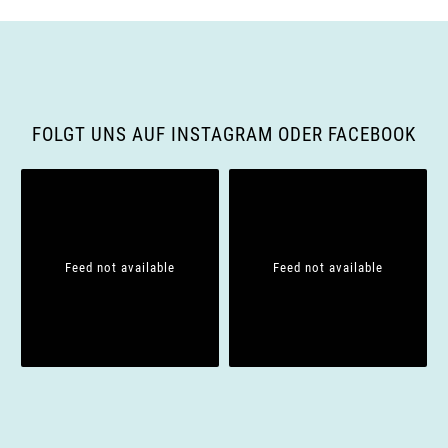
a
v
i
g
FOLGT UNS AUF INSTAGRAM ODER FACEBOOK
a
t
i
Feed not available
Feed not available
o
n