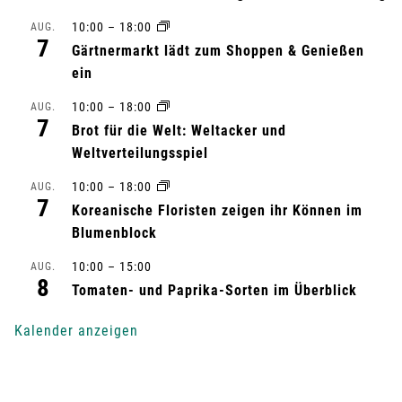
s
10:00
–
18:00
AUG.
7
Gärtnermarkt lädt zum Shoppen & Genießen
t
ein
a
10:00
–
18:00
AUG.
7
l
Brot für die Welt: Weltacker und
Weltverteilungsspiel
t
10:00
–
18:00
AUG.
7
u
Koreanische Floristen zeigen ihr Können im
Blumenblock
n
10:00
–
15:00
AUG.
8
g
Tomaten- und Paprika-Sorten im Überblick
-
Kalender anzeigen
N