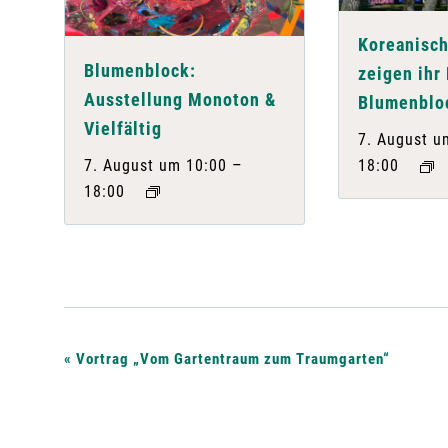
Koreanisch
Blumenblock:
zeigen ihr
Ausstellung Monoton &
Blumenblo
Vielfältig
7. August u
–
7. August um 10:00
18:00
18:00
V
«
Vortrag „Vom Gartentraum zum Traumgarten“
e