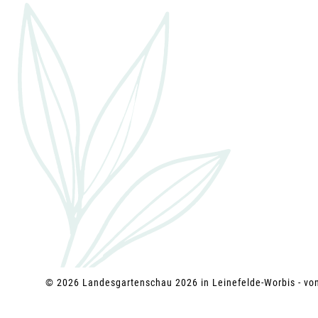
g
a
t
i
o
n
© 2026 Landesgartenschau 2026 in Leinefelde-Worbis - v