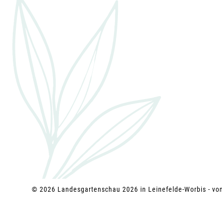
g
a
t
i
o
n
© 2026 Landesgartenschau 2026 in Leinefelde-Worbis - v