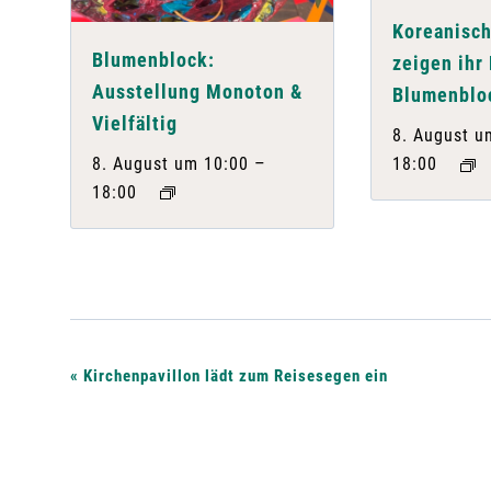
Koreanisch
Blumenblock:
zeigen ihr
Ausstellung Monoton &
Blumenblo
Vielfältig
8. August u
–
8. August um 10:00
18:00
18:00
V
«
Kirchenpavillon lädt zum Reisesegen ein
e