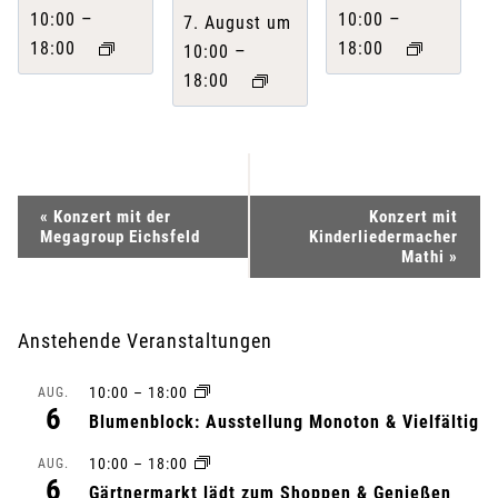
–
–
10:00
10:00
7. August um
18:00
18:00
–
10:00
18:00
V
«
Konzert mit der
Konzert mit
Megagroup Eichsfeld
Kinderliedermacher
e
Mathi
»
r
Anstehende Veranstaltungen
a
10:00
–
18:00
AUG.
n
6
Blumenblock: Ausstellung Monoton & Vielfältig
s
10:00
–
18:00
AUG.
6
Gärtnermarkt lädt zum Shoppen & Genießen