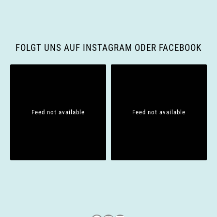
i
g
FOLGT UNS AUF INSTAGRAM ODER FACEBOOK
a
t
i
Feed not available
Feed not available
o
n