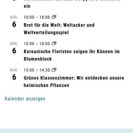
t
ein
a
10:00
–
18:00
AUG.
6
l
Brot für die Welt: Weltacker und
Weltverteilungsspiel
t
10:00
–
18:00
AUG.
6
u
Koreanische Floristen zeigen ihr Können im
Blumenblock
n
13:00
–
14:30
AUG.
6
g
Grünes Klassenzimmer: Wir entdecken unsere
heimischen Pflanzen
-
Kalender anzeigen
N
a
v