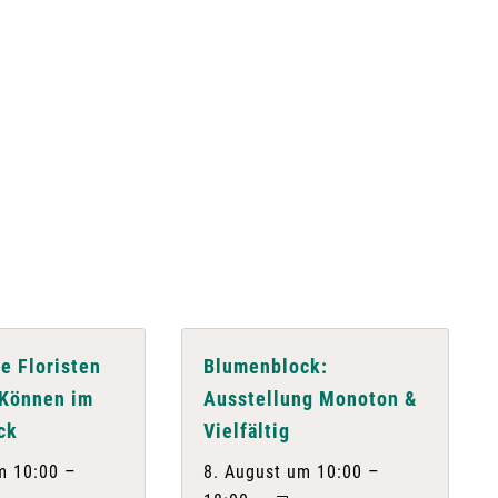
e Floristen
Blumenblock:
 Können im
Ausstellung Monoton &
ck
Vielfältig
–
–
m 10:00
8. August um 10:00