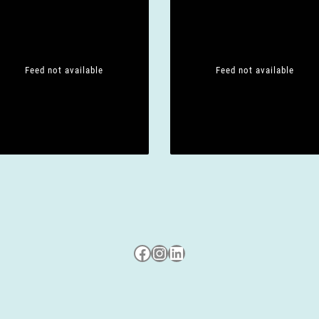
Feed not available
Feed not available
Besuche uns auf Facebook
Besuche uns auf Instagram
LinkedIn