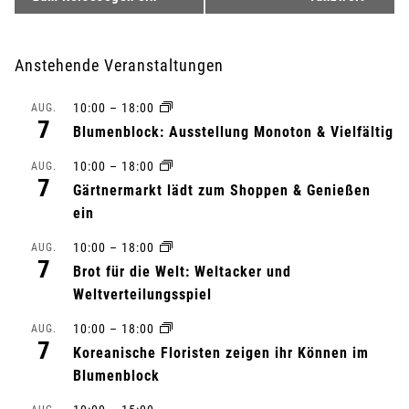
e
r
Anstehende Veranstaltungen
a
10:00
–
18:00
AUG.
7
n
Blumenblock: Ausstellung Monoton & Vielfältig
10:00
–
18:00
s
AUG.
7
Gärtnermarkt lädt zum Shoppen & Genießen
t
ein
a
10:00
–
18:00
AUG.
7
Brot für die Welt: Weltacker und
l
Weltverteilungsspiel
t
10:00
–
18:00
AUG.
7
Koreanische Floristen zeigen ihr Können im
u
Blumenblock