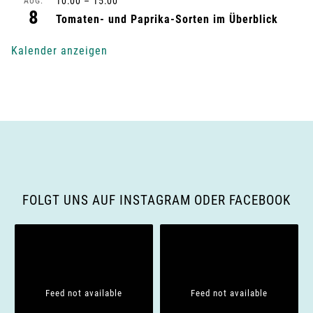
n
10:00
–
15:00
AUG.
8
Tomaten- und Paprika-Sorten im Überblick
g
Kalender anzeigen
-
N
a
v
i
FOLGT UNS AUF INSTAGRAM ODER FACEBOOK
g
a
t
Feed not available
Feed not available
i