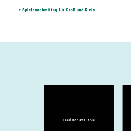
V
«
Spielenachmittag für Groß und Klein
e
r
a
n
s
t
Feed not available
a