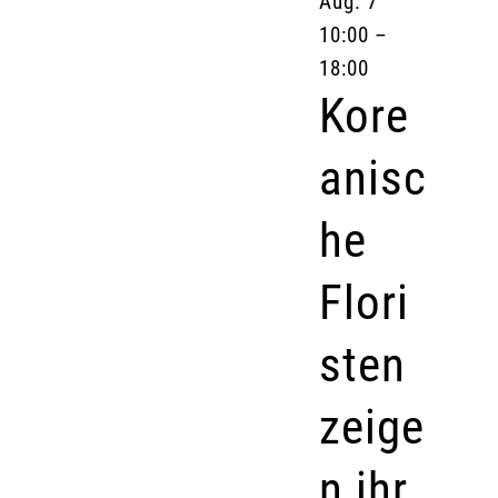
Aug.
7
10:00
–
18:00
Kore
anisc
he
Flori
sten
zeige
n ihr