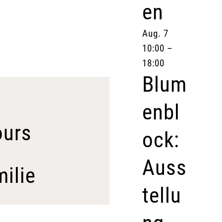
en
Aug.
7
10:00
–
18:00
Blum
enbl
ours
ock:
Auss
ilie
tellu