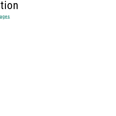
tion
tages