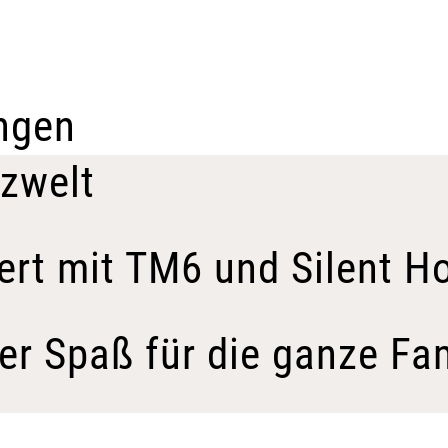
ngen
nzwelt
t mit TM6 und Silent H
r Spaß für die ganze Fam