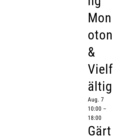
ng
Mon
oton
&
Vielf
ältig
Aug.
7
10:00
–
18:00
Gärt