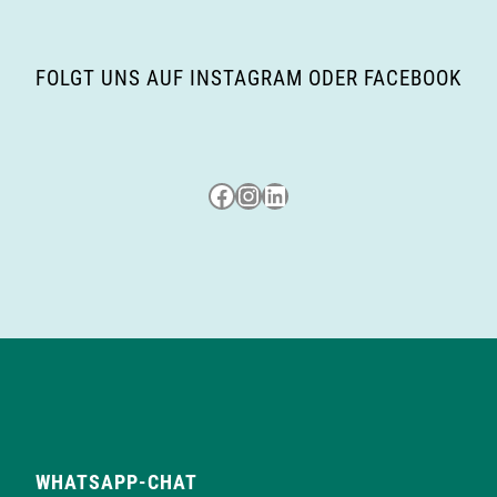
i
g
FOLGT UNS AUF INSTAGRAM ODER FACEBOOK
a
t
Besuche uns auf Facebook
Besuche uns auf Instagram
LinkedIn
i
o
n
WHATSAPP-CHAT