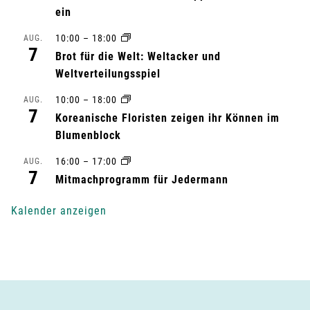
ein
a
10:00
–
18:00
AUG.
l
7
Brot für die Welt: Weltacker und
t
Weltverteilungsspiel
10:00
–
18:00
AUG.
u
7
Koreanische Floristen zeigen ihr Können im
n
Blumenblock
g
16:00
–
17:00
AUG.
7
Mitmachprogramm für Jedermann
-
Kalender anzeigen
N
a
v