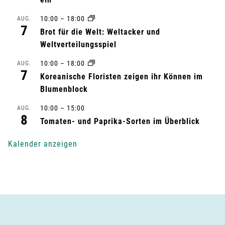
a
10:00
–
18:00
AUG.
7
l
Brot für die Welt: Weltacker und
Weltverteilungsspiel
t
10:00
–
18:00
AUG.
7
u
Koreanische Floristen zeigen ihr Können im
Blumenblock
n
10:00
–
15:00
AUG.
8
g
Tomaten- und Paprika-Sorten im Überblick
-
Kalender anzeigen
N
a
v