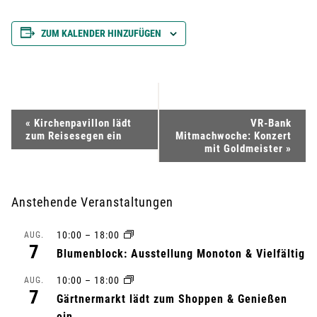
ZUM KALENDER HINZUFÜGEN
V
«
Kirchenpavillon lädt
VR-Bank
zum Reisesegen ein
Mitmachwoche: Konzert
e
mit Goldmeister
»
r
Anstehende Veranstaltungen
a
10:00
–
18:00
AUG.
n
7
Blumenblock: Ausstellung Monoton & Vielfältig
s
10:00
–
18:00
AUG.
7
Gärtnermarkt lädt zum Shoppen & Genießen
t
ein