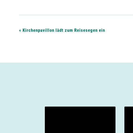
V
«
Kirchenpavillon lädt zum Reisesegen ein
e
r
a
n
s