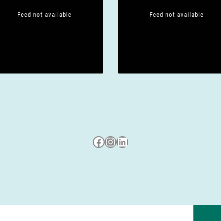
Feed not available
Feed not available
Besuche uns auf Facebook
Besuche uns auf Instagram
LinkedIn