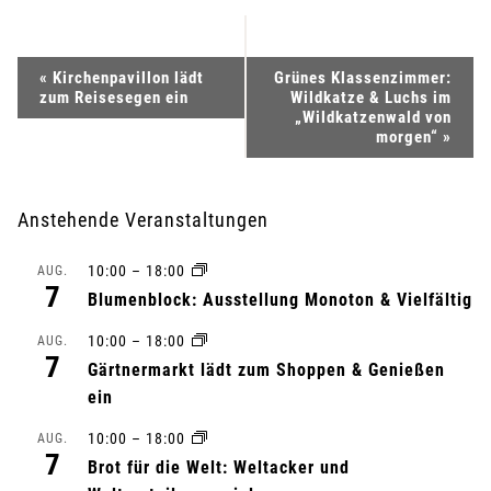
V
«
Kirchenpavillon lädt
Grünes Klassenzimmer:
zum Reisesegen ein
Wildkatze & Luchs im
e
„Wildkatzenwald von
morgen“
»
r
a
Anstehende Veranstaltungen
n
10:00
–
18:00
AUG.
7
Blumenblock: Ausstellung Monoton & Vielfältig
s
10:00
–
18:00
AUG.
t
7
Gärtnermarkt lädt zum Shoppen & Genießen
ein
a
10:00
–
18:00
AUG.
l
7
Brot für die Welt: Weltacker und