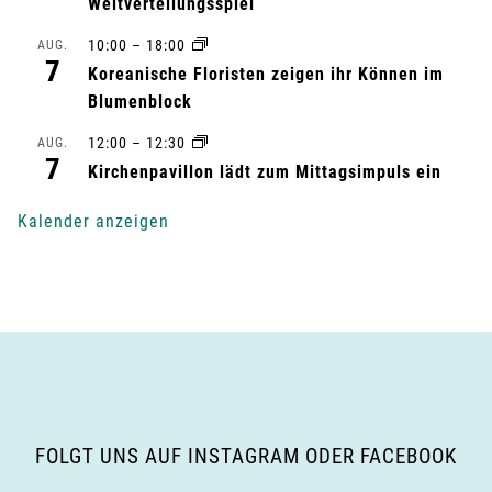
t
Weltverteilungsspiel
10:00
–
18:00
AUG.
u
7
Koreanische Floristen zeigen ihr Können im
n
Blumenblock
g
12:00
–
12:30
AUG.
7
Kirchenpavillon lädt zum Mittagsimpuls ein
-
Kalender anzeigen
N
a
v
i
g
FOLGT UNS AUF INSTAGRAM ODER FACEBOOK
a